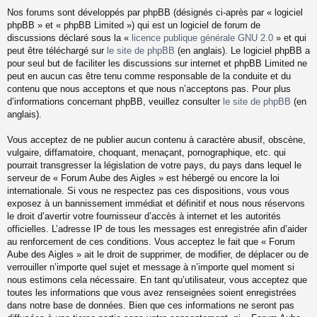
Nos forums sont développés par phpBB (désignés ci-après par « logiciel
phpBB » et « phpBB Limited ») qui est un logiciel de forum de
discussions déclaré sous la «
licence publique générale GNU 2.0
» et qui
peut être téléchargé sur
le site de phpBB
(en anglais). Le logiciel phpBB a
pour seul but de faciliter les discussions sur internet et phpBB Limited ne
peut en aucun cas être tenu comme responsable de la conduite et du
contenu que nous acceptons et que nous n’acceptons pas. Pour plus
d’informations concernant phpBB, veuillez consulter
le site de phpBB
(en
anglais).
Vous acceptez de ne publier aucun contenu à caractère abusif, obscène,
vulgaire, diffamatoire, choquant, menaçant, pornographique, etc. qui
pourrait transgresser la législation de votre pays, du pays dans lequel le
serveur de « Forum Aube des Aigles » est hébergé ou encore la loi
internationale. Si vous ne respectez pas ces dispositions, vous vous
exposez à un bannissement immédiat et définitif et nous nous réservons
le droit d’avertir votre fournisseur d’accès à internet et les autorités
officielles. L’adresse IP de tous les messages est enregistrée afin d’aider
au renforcement de ces conditions. Vous acceptez le fait que « Forum
Aube des Aigles » ait le droit de supprimer, de modifier, de déplacer ou de
verrouiller n’importe quel sujet et message à n’importe quel moment si
nous estimons cela nécessaire. En tant qu’utilisateur, vous acceptez que
toutes les informations que vous avez renseignées soient enregistrées
dans notre base de données. Bien que ces informations ne seront pas