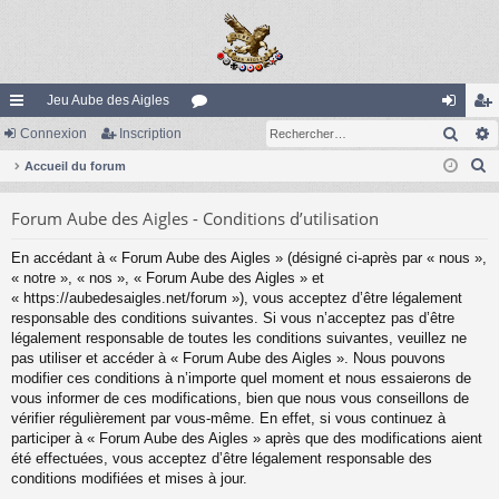
Jeu Aube des Aigles
Rech
ac
Connexion
Inscription
or
on
ns
R
co
Accueil du forum
u
ne
cri
e
ur
m
xi
pti
Forum Aube des Aigles - Conditions d’utilisation
c
ci
s
on
on
h
En accédant à « Forum Aube des Aigles » (désigné ci-après par « nous »,
e
s
« notre », « nos », « Forum Aube des Aigles » et
r
« https://aubedesaigles.net/forum »), vous acceptez d’être légalement
c
responsable des conditions suivantes. Si vous n’acceptez pas d’être
légalement responsable de toutes les conditions suivantes, veuillez ne
h
pas utiliser et accéder à « Forum Aube des Aigles ». Nous pouvons
e
modifier ces conditions à n’importe quel moment et nous essaierons de
r
vous informer de ces modifications, bien que nous vous conseillons de
vérifier régulièrement par vous-même. En effet, si vous continuez à
participer à « Forum Aube des Aigles » après que des modifications aient
été effectuées, vous acceptez d’être légalement responsable des
conditions modifiées et mises à jour.