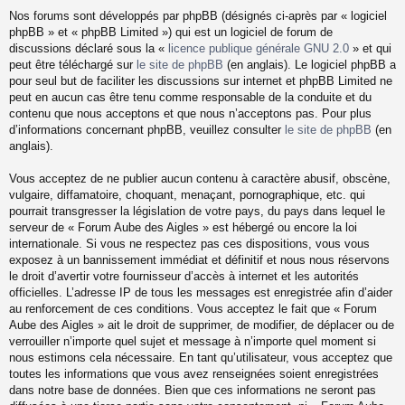
Nos forums sont développés par phpBB (désignés ci-après par « logiciel
phpBB » et « phpBB Limited ») qui est un logiciel de forum de
discussions déclaré sous la «
licence publique générale GNU 2.0
» et qui
peut être téléchargé sur
le site de phpBB
(en anglais). Le logiciel phpBB a
pour seul but de faciliter les discussions sur internet et phpBB Limited ne
peut en aucun cas être tenu comme responsable de la conduite et du
contenu que nous acceptons et que nous n’acceptons pas. Pour plus
d’informations concernant phpBB, veuillez consulter
le site de phpBB
(en
anglais).
Vous acceptez de ne publier aucun contenu à caractère abusif, obscène,
vulgaire, diffamatoire, choquant, menaçant, pornographique, etc. qui
pourrait transgresser la législation de votre pays, du pays dans lequel le
serveur de « Forum Aube des Aigles » est hébergé ou encore la loi
internationale. Si vous ne respectez pas ces dispositions, vous vous
exposez à un bannissement immédiat et définitif et nous nous réservons
le droit d’avertir votre fournisseur d’accès à internet et les autorités
officielles. L’adresse IP de tous les messages est enregistrée afin d’aider
au renforcement de ces conditions. Vous acceptez le fait que « Forum
Aube des Aigles » ait le droit de supprimer, de modifier, de déplacer ou de
verrouiller n’importe quel sujet et message à n’importe quel moment si
nous estimons cela nécessaire. En tant qu’utilisateur, vous acceptez que
toutes les informations que vous avez renseignées soient enregistrées
dans notre base de données. Bien que ces informations ne seront pas