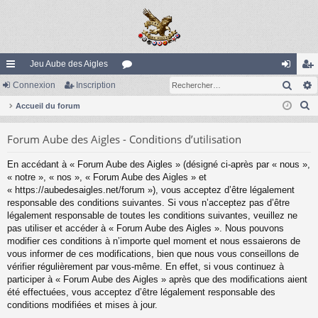
Jeu Aube des Aigles
Rech
ac
Connexion
Inscription
or
on
ns
R
co
Accueil du forum
u
ne
cri
e
ur
m
xi
pti
Forum Aube des Aigles - Conditions d’utilisation
c
ci
s
on
on
h
En accédant à « Forum Aube des Aigles » (désigné ci-après par « nous »,
e
s
« notre », « nos », « Forum Aube des Aigles » et
r
« https://aubedesaigles.net/forum »), vous acceptez d’être légalement
c
responsable des conditions suivantes. Si vous n’acceptez pas d’être
légalement responsable de toutes les conditions suivantes, veuillez ne
h
pas utiliser et accéder à « Forum Aube des Aigles ». Nous pouvons
e
modifier ces conditions à n’importe quel moment et nous essaierons de
r
vous informer de ces modifications, bien que nous vous conseillons de
vérifier régulièrement par vous-même. En effet, si vous continuez à
participer à « Forum Aube des Aigles » après que des modifications aient
été effectuées, vous acceptez d’être légalement responsable des
conditions modifiées et mises à jour.