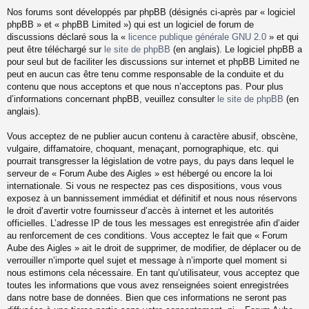
Nos forums sont développés par phpBB (désignés ci-après par « logiciel
phpBB » et « phpBB Limited ») qui est un logiciel de forum de
discussions déclaré sous la «
licence publique générale GNU 2.0
» et qui
peut être téléchargé sur
le site de phpBB
(en anglais). Le logiciel phpBB a
pour seul but de faciliter les discussions sur internet et phpBB Limited ne
peut en aucun cas être tenu comme responsable de la conduite et du
contenu que nous acceptons et que nous n’acceptons pas. Pour plus
d’informations concernant phpBB, veuillez consulter
le site de phpBB
(en
anglais).
Vous acceptez de ne publier aucun contenu à caractère abusif, obscène,
vulgaire, diffamatoire, choquant, menaçant, pornographique, etc. qui
pourrait transgresser la législation de votre pays, du pays dans lequel le
serveur de « Forum Aube des Aigles » est hébergé ou encore la loi
internationale. Si vous ne respectez pas ces dispositions, vous vous
exposez à un bannissement immédiat et définitif et nous nous réservons
le droit d’avertir votre fournisseur d’accès à internet et les autorités
officielles. L’adresse IP de tous les messages est enregistrée afin d’aider
au renforcement de ces conditions. Vous acceptez le fait que « Forum
Aube des Aigles » ait le droit de supprimer, de modifier, de déplacer ou de
verrouiller n’importe quel sujet et message à n’importe quel moment si
nous estimons cela nécessaire. En tant qu’utilisateur, vous acceptez que
toutes les informations que vous avez renseignées soient enregistrées
dans notre base de données. Bien que ces informations ne seront pas