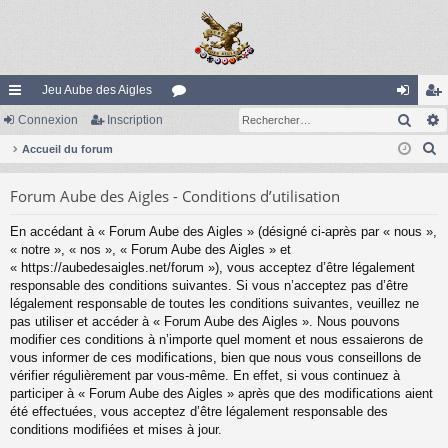
Jeu Aube des Aigles
Rech
ac
Connexion
Inscription
or
on
ns
R
co
Accueil du forum
u
ne
cri
e
ur
m
xi
pti
Forum Aube des Aigles - Conditions d’utilisation
c
ci
s
on
on
h
En accédant à « Forum Aube des Aigles » (désigné ci-après par « nous »,
e
s
« notre », « nos », « Forum Aube des Aigles » et
r
« https://aubedesaigles.net/forum »), vous acceptez d’être légalement
c
responsable des conditions suivantes. Si vous n’acceptez pas d’être
légalement responsable de toutes les conditions suivantes, veuillez ne
h
pas utiliser et accéder à « Forum Aube des Aigles ». Nous pouvons
e
modifier ces conditions à n’importe quel moment et nous essaierons de
r
vous informer de ces modifications, bien que nous vous conseillons de
vérifier régulièrement par vous-même. En effet, si vous continuez à
participer à « Forum Aube des Aigles » après que des modifications aient
été effectuées, vous acceptez d’être légalement responsable des
conditions modifiées et mises à jour.