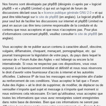
Nos forums sont développés par phpBB (désignés ci-après par « logiciel
phpBB » et « phpBB Limited ») qui est un logiciel de forum de
discussions déclaré sous la «
licence publique générale GNU 2.0
» et qui
peut être téléchargé sur
le site de phpBB
(en anglais). Le logiciel phpBB a
pour seul but de faciliter les discussions sur internet et phpBB Limited ne
peut en aucun cas être tenu comme responsable de la conduite et du
contenu que nous acceptons et que nous n’acceptons pas. Pour plus
d’informations concernant phpBB, veuillez consulter
le site de phpBB
(en
anglais).
Vous acceptez de ne publier aucun contenu à caractère abusif, obscène,
vulgaire, diffamatoire, choquant, menaçant, pornographique, etc. qui
pourrait transgresser la législation de votre pays, du pays dans lequel le
serveur de « Forum Aube des Aigles » est hébergé ou encore la loi
internationale. Si vous ne respectez pas ces dispositions, vous vous
exposez à un bannissement immédiat et définitif et nous nous réservons
le droit d’avertir votre fournisseur d’accès à internet et les autorités
officielles. L’adresse IP de tous les messages est enregistrée afin d’aider
au renforcement de ces conditions. Vous acceptez le fait que « Forum
Aube des Aigles » ait le droit de supprimer, de modifier, de déplacer ou de
verrouiller n’importe quel sujet et message à n’importe quel moment si
nous estimons cela nécessaire. En tant qu’utilisateur, vous acceptez que
toutes les informations que vous avez renseignées soient enregistrées
dans notre base de données. Bien que ces informations ne seront pas