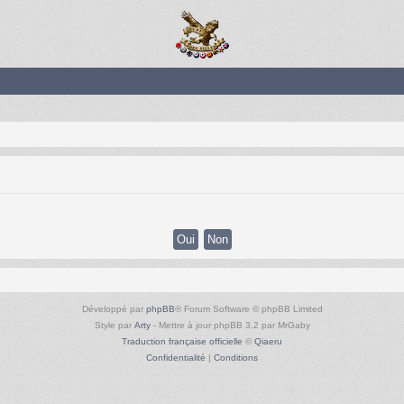
Développé par
phpBB
® Forum Software © phpBB Limited
Style par
Arty
- Mettre à jour phpBB 3.2 par MrGaby
Traduction française officielle
©
Qiaeru
Confidentialité
|
Conditions