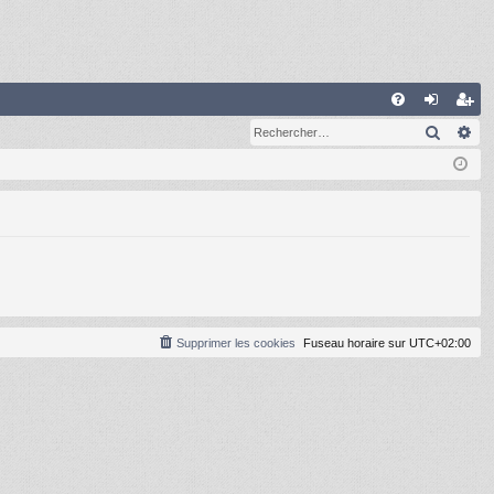
R
Recher
Re
FA
on
ns
Q
ne
cri
xi
pti
on
on
Supprimer les cookies
Fuseau horaire sur
UTC+02:00