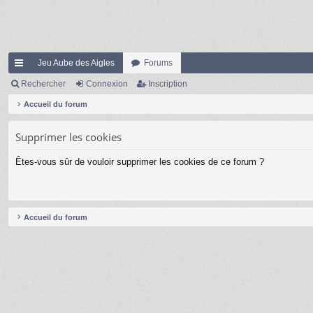
Jeu Aube des Aigles
Forums
ac
Rechercher
Connexion
Inscription
co
Accueil du forum
ur
Supprimer les cookies
ci
Êtes-vous sûr de vouloir supprimer les cookies de ce forum ?
s
Accueil du forum