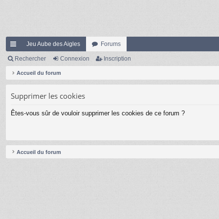
Jeu Aube des Aigles
Forums
ac
Rechercher
Connexion
Inscription
co
Accueil du forum
ur
Supprimer les cookies
ci
Êtes-vous sûr de vouloir supprimer les cookies de ce forum ?
s
Accueil du forum