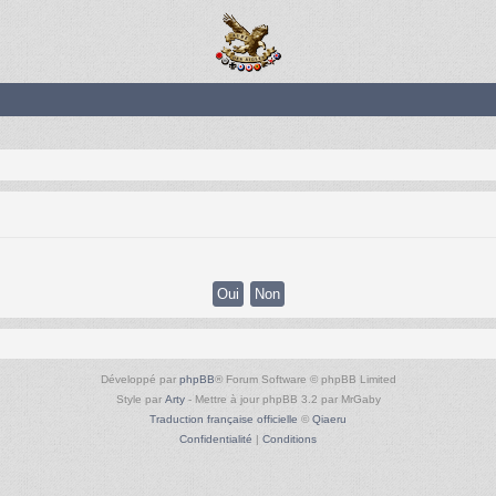
Développé par
phpBB
® Forum Software © phpBB Limited
Style par
Arty
- Mettre à jour phpBB 3.2 par MrGaby
Traduction française officielle
©
Qiaeru
Confidentialité
|
Conditions