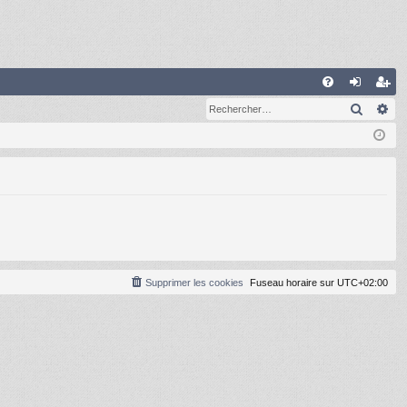
R
Recher
Re
FA
on
ns
Q
ne
cri
xi
pti
on
on
Supprimer les cookies
Fuseau horaire sur
UTC+02:00