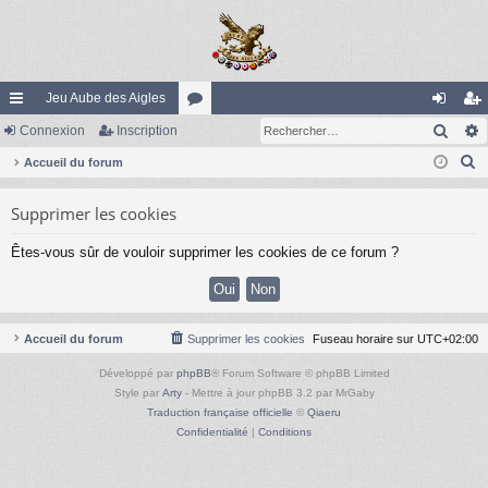
Jeu Aube des Aigles
Rech
ac
Connexion
Inscription
or
on
ns
R
co
Accueil du forum
u
ne
cri
e
ur
m
xi
pti
Supprimer les cookies
c
ci
s
on
on
h
Êtes-vous sûr de vouloir supprimer les cookies de ce forum ?
e
s
r
c
h
Accueil du forum
Supprimer les cookies
Fuseau horaire sur
UTC+02:00
e
Développé par
phpBB
® Forum Software © phpBB Limited
r
Style par
Arty
- Mettre à jour phpBB 3.2 par MrGaby
Traduction française officielle
©
Qiaeru
Confidentialité
|
Conditions