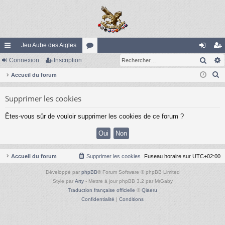
Jeu Aube des Aigles
Rech
ac
Connexion
Inscription
or
on
ns
R
co
Accueil du forum
u
ne
cri
e
ur
m
xi
pti
Supprimer les cookies
c
ci
s
on
on
h
Êtes-vous sûr de vouloir supprimer les cookies de ce forum ?
e
s
r
c
h
Accueil du forum
Supprimer les cookies
Fuseau horaire sur
UTC+02:00
e
Développé par
phpBB
® Forum Software © phpBB Limited
r
Style par
Arty
- Mettre à jour phpBB 3.2 par MrGaby
Traduction française officielle
©
Qiaeru
Confidentialité
|
Conditions