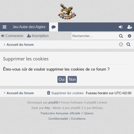
Jeu Aube des Aigles
Rech
ac
Connexion
Inscription
or
on
ns
R
co
Accueil du forum
u
ne
cri
e
ur
m
xi
pti
Supprimer les cookies
c
ci
s
on
on
h
Êtes-vous sûr de vouloir supprimer les cookies de ce forum ?
e
s
r
c
h
Accueil du forum
Supprimer les cookies
Fuseau horaire sur
UTC+02:00
e
Développé par
phpBB
® Forum Software © phpBB Limited
r
Style par
Arty
- Mettre à jour phpBB 3.2 par MrGaby
Traduction française officielle
©
Qiaeru
Confidentialité
|
Conditions